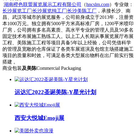
湖南橙色联盟展览展示工程有限公司
（
hncslm.com
）专业做：
长沙展览工厂
|
长沙展览纯工厂
|
长沙美陈工厂
，承接长沙、南
昌、武汉等城市的展览服务，公司前身成立于2013年，注册资
本1000万元。独立拥有5000平方米高标准厂房，1200平米喷印
厂房，公司拥有多名高素质、高水平专业的管理人员及50多名
固定技术布展施工熟练工人。以上工人长期从事展览展厅布展
工程、美陈施工工程等项目具备5年以上经验，公司凭借科学
的管理及宽敞的仓库保证了各类车展巡演及包馆主场搭建施工
项目的质量和时效，可满足各类大型展出物料在出厂前实行预
搭建 。
商业包装
及美陈
Commercial Packaging
运达汇2022圣诞美陈-Y星光计划
西安大悦城Emoji展