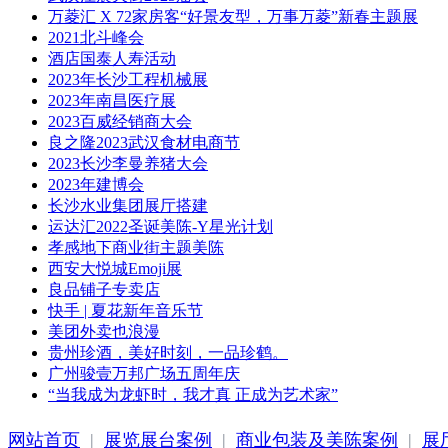
万菱汇 X 72家房客“好景友型，万事万菱”新春主题展
2021北斗峰会
酒店国泰人寿活动
2023年长沙工程机械展
2023年南昌医疗展
2023百威经销商大会
良之隆2023武汉食材电商节
2023长沙李曼养猪大会
2023年建博会
长沙水业集团展厅搭建
运达汇2022圣诞美陈-Y星光计划
孝感地下商业街主题美陈
西安大悦城Emoji展
良品铺子专卖店
快手 | 夏花新年音乐节
美团外卖也浪漫
贵州珍酒，美好时刻，一品珍鹤。
广州骏壹万邦广场五周年庆
“当我成为龙虾时，我才真 正成为艺术家”
网站首页
|
展览展台案例
|
商业包装及美陈案例
|
展