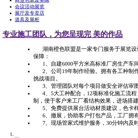
商业包装及美陈
会议活动展览
展厅及专卖店
道具及展柜
专业
施工团队，为您呈现完 美的作品
湖南橙色联盟是一家专门服务于展览设计
保障：
1、自建6000平方米高标准厂房生产车间，
2、
公司
19年制作经验。拥有各工种制
挑战项目。
3、管理团队对每个项目做安全评估审图
4、5大工种配合，12项标准化施工流
制，便于客户来工厂看结构效果，进场搭
5、免费提供展台活动材质建议，色卡样
6、撤展，协助客户打包产品，工厂拥有2
7、现场管家式维护服务，30分钟内及