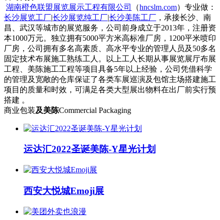
湖南橙色联盟展览展示工程有限公司
（
hncslm.com
）专业做：
长沙展览工厂
|
长沙展览纯工厂
|
长沙美陈工厂
，承接长沙、南
昌、武汉等城市的展览服务，公司前身成立于2013年，注册资
本1000万元。独立拥有5000平方米高标准厂房，1200平米喷印
厂房，公司拥有多名高素质、高水平专业的管理人员及50多名
固定技术布展施工熟练工人。以上工人长期从事展览展厅布展
工程、美陈施工工程等项目具备5年以上经验，公司凭借科学
的管理及宽敞的仓库保证了各类车展巡演及包馆主场搭建施工
项目的质量和时效，可满足各类大型展出物料在出厂前实行预
搭建 。
商业包装
及美陈
Commercial Packaging
运达汇2022圣诞美陈-Y星光计划
西安大悦城Emoji展