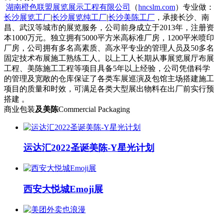
湖南橙色联盟展览展示工程有限公司
（
hncslm.com
）专业做：
长沙展览工厂
|
长沙展览纯工厂
|
长沙美陈工厂
，承接长沙、南
昌、武汉等城市的展览服务，公司前身成立于2013年，注册资
本1000万元。独立拥有5000平方米高标准厂房，1200平米喷印
厂房，公司拥有多名高素质、高水平专业的管理人员及50多名
固定技术布展施工熟练工人。以上工人长期从事展览展厅布展
工程、美陈施工工程等项目具备5年以上经验，公司凭借科学
的管理及宽敞的仓库保证了各类车展巡演及包馆主场搭建施工
项目的质量和时效，可满足各类大型展出物料在出厂前实行预
搭建 。
商业包装
及美陈
Commercial Packaging
运达汇2022圣诞美陈-Y星光计划
西安大悦城Emoji展