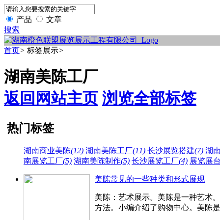
产品
文章
搜索
首页
>
标签展示
>
湖南美陈工厂
返回网站主页
浏览全部标签
热门标签
湖南商业美陈
(12)
湖南美陈工厂
(11)
长沙展览搭建
(7)
湖
南展览工厂
(5)
湖南美陈制作
(5)
长沙展览工厂
(4)
展览展
美陈常见的一些种类和形式展现
美陈：艺术展示。美陈是一种艺术
方法。小编介绍了购物中心。美陈