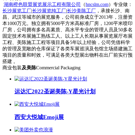
湖南橙色联盟展览展示工程有限公司
（
hncslm.com
）专业做：
长沙展览工厂
|
长沙展览纯工厂
|
长沙美陈工厂
，承接长沙、南
昌、武汉等城市的展览服务，公司前身成立于2013年，注册资
本1000万元。独立拥有5000平方米高标准厂房，1200平米喷印
厂房，公司拥有多名高素质、高水平专业的管理人员及50多名
固定技术布展施工熟练工人。以上工人长期从事展览展厅布展
工程、美陈施工工程等项目具备5年以上经验，公司凭借科学
的管理及宽敞的仓库保证了各类车展巡演及包馆主场搭建施工
项目的质量和时效，可满足各类大型展出物料在出厂前实行预
搭建 。
商业包装
及美陈
Commercial Packaging
运达汇2022圣诞美陈-Y星光计划
西安大悦城Emoji展