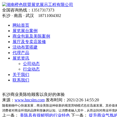
全国咨询热线：13517317373
长沙 · 南昌 · 武汉
18711004302
网站首页
展览展台案例
商业包装及美陈案例
展厅及专卖店装修
活动布置搭建
代理产品
展览资讯
公司动态
行业动态
关于我们
联系我们
长沙商业美陈给顾客以良好的体验
来源：
www.hncslm.com
发布时间：2021/2/26 14:55:20
随着购物中心快速发展，商业美陈这种崭新的视觉营销模式也在迅速发展。其价值
消费者对商业环境的品牌和形象的认知、让消费者融入其中，从而达到对商业环境
上一条：
美陈具有很鲜明的行业特色
下一条：
提升商业气氛