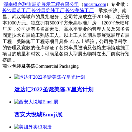
湖南橙色联盟展览展示工程有限公司
（
hncslm.com
）专业做：
长沙展览工厂
|
长沙展览纯工厂
|
长沙美陈工厂
，承接长沙、南
昌、武汉等城市的展览服务，公司前身成立于2013年，注册资
本1000万元。独立拥有5000平方米高标准厂房，1200平米喷印
厂房，公司拥有多名高素质、高水平专业的管理人员及50多名
固定技术布展施工熟练工人。以上工人长期从事展览展厅布展
工程、美陈施工工程等项目具备5年以上经验，公司凭借科学
的管理及宽敞的仓库保证了各类车展巡演及包馆主场搭建施工
项目的质量和时效，可满足各类大型展出物料在出厂前实行预
搭建 。
商业包装
及美陈
Commercial Packaging
运达汇2022圣诞美陈-Y星光计划
西安大悦城Emoji展